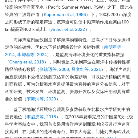
较高的太平洋夏季水（Pacific Summer Water, PSW）之下，因此在
经典的半波导声道（
Kuperman et al, 1986
）下，100和200 m深度
之间形成了新的稳定声道，该声道可以使中频声呐作用距离由100
km提高到400 km以上（
Arthur et al, 2022
）。
海洋声速剖面数据是了解海洋物理特性、提高水下目标探测和
定位的准确性、优化水下通信网络设计的关键数据（
南明星等,
2014
;
李卿基等, 2024
），是监测海洋环境变化的重要指标数据
（
Cheng et al, 2018
），同时也是关系到声波在海洋中传播特性和
路径的核心数据（
张镇迈等, 2008
;
吕文红等, 2021
）。海洋声速剖
面直接观测不受模型预测或估算的误差影响，可以提供精确的声速
剖面数据，可为分析海水声道提供最为直接的声速分布信息，对于
科学研究、技术发展、环境监测、资源开发以及实际应用都具有重
要的价值（
宋海润等, 2020
）。
鉴于极地海洋环境综合观测及参数获取在北极水声学研究中的
重要地位（
李启虎等, 2018
），在2018年夏季完成的中国第9次北极
科学考察航次中，我国首次采用海洋声速剖面观测仪器进行声速直
接观测，在北冰洋的楚科奇海台、加拿大海盆、门捷列夫海岭以及