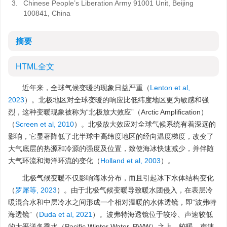
3.
Chinese People’s Liberation Army 91001 Unit, Beijing
100841, China
摘要
HTML全文
近年来，全球气候变暖的现象日益严重（
Lenton et al,
2023
）。北极地区对全球变暖的响应比低纬度地区更为敏感和强
烈，这种变暖现象被称为“北极放大效应”（Arctic Amplification）
（
Screen et al, 2010
）。北极放大效应对全球气候系统有着深远的
影响，它显著降低了北半球中高纬度地区的经向温度梯度，改变了
大气底层的热源和冷源的强度及位置，致使海冰快速减少，并伴随
大气环流和海洋环流的变化（
Holland et al, 2003
）。
北极气候变暖不仅影响海冰分布，而且引起冰下水体结构变化
（
罗犀等, 2023
）。由于北极气候变暖导致暖水团侵入，在表层冷
暖混合水和中层冷水之间形成一个相对温暖的水体透镜，即“波弗特
海透镜”（
Duda et al, 2021
）。波弗特海透镜位于较冷、声速较低
的太平洋冬季水（Pacific Winter Water, PWW）之上、较暖、声速