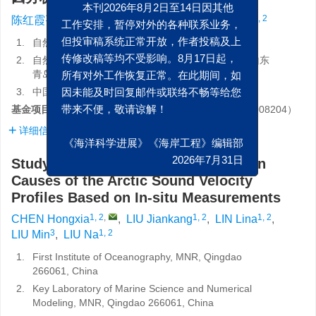
通知
本刊2026年8月2日至14日因其他
1, 2
,
1, 2
1, 2
3
1, 2
陈红霞
,
刘健康
,
林丽娜
,
刘敏
,
刘娜
工作安排，暂停对外的各种联系业务，
1.
自然资源部第一海洋研究所，山东 青岛 266061
但投审稿系统正常开放，作者投稿及上
2.
自然资源部海洋环境科学与数值模拟重点实验室，山东
传修改稿等均不受影响。8月17日起，
青岛 266061
所有对外工作恢复正常。在此期间，如
3.
中国人民解放军 91001部队，北京 100841
因未能及时回复邮件或联络不畅等给您
基金项目:
国家重点研发计划重点专项项目（
2023YFC3008204
）
带来不便，敬请谅解！
详细信息
《海洋科学进展》《海岸工程》编辑部
Study on the Structure and Formation
2026年7月31日
Causes of the Arctic Sound Velocity
Profiles Based on In-situ Measurements
1, 2
,
1, 2
1, 2
CHEN Hongxia
,
LIU Jiankang
,
LIN Lina
,
3
1, 2
LIU Min
,
LIU Na
1.
First Institute of Oceanography, MNR, Qingdao
266061, China
2.
Key Laboratory of Marine Science and Numerical
Modeling, MNR, Qingdao 266061, China