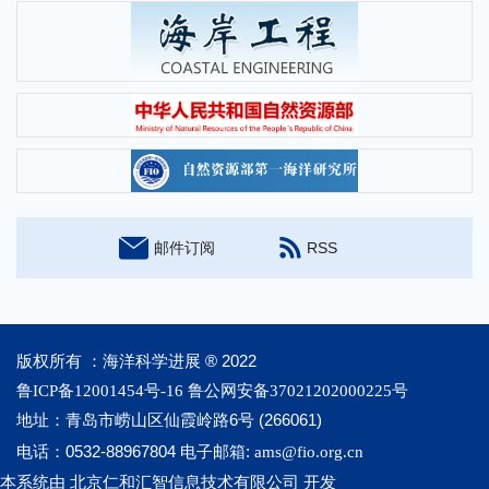
2022年第2期
2022年第1期
2021年第4期
2021年第3期
2021年第2期
2021年第1期
邮件订阅
RSS
2020年第4期
2020年第3期
2020年第2期
版权所有 ：海洋科学进展 ® 2022
2020年第1期
鲁ICP备12001454号-16
鲁公网安备37021202000225号
2019年第4期
地址：
青岛市崂山区仙霞岭路6号 (266061)
2019年第3期
电话：0532-88967804
电子邮箱:
ams@fio.org.cn
本系统由
开发
北京仁和汇智信息技术有限公司
2019年第2期