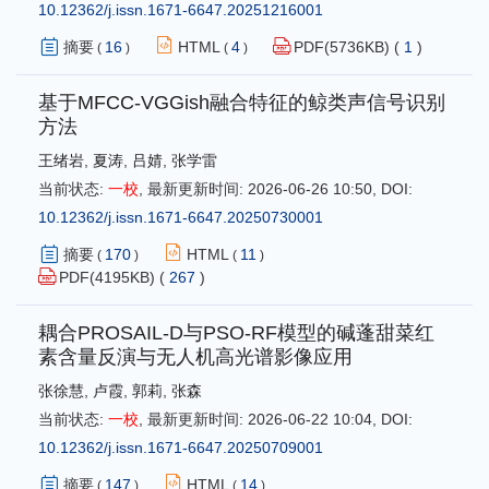
10.12362/j.issn.1671-6647.20251216001
摘要
16
HTML
4
PDF(
5736
KB) (
1
)
(
)
(
)
基于MFCC-VGGish融合特征的鲸类声信号识别
方法
王绪岩
,
夏涛
,
吕婧
,
张学雷
当前状态:
一校
,
最新更新时间:
2026-06-26 10:50
,
DOI:
10.12362/j.issn.1671-6647.20250730001
摘要
170
HTML
11
(
)
(
)
PDF(
4195
KB) (
267
)
耦合PROSAIL-D与PSO-RF模型的碱蓬甜菜红
素含量反演与无人机高光谱影像应用
张徐慧
,
卢霞
,
郭莉
,
张森
当前状态:
一校
,
最新更新时间:
2026-06-22 10:04
,
DOI:
10.12362/j.issn.1671-6647.20250709001
摘要
147
HTML
14
(
)
(
)