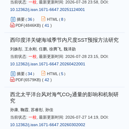
当前状态:
一校
,
最新更新时间:
2026-07-28 23:58
,
DOI:
10.12362/j.issn.1671-6647.20251124001
摘要
36
HTML
8
(
)
(
)
PDF(
4846
KB) (
41
)
西印度洋关键海域季节内尺度SST预报方法研究
刘姝彤
,
王永刚
,
任鹏
,
徐腾飞
,
魏泽勋
当前状态:
一校
,
最新更新时间:
2026-07-28 23:15
,
DOI:
10.12362/j.issn.1671-6647.20260422001
摘要
34
HTML
5
(
)
(
)
PDF(
6579
KB) (
42
)
西北太平洋台风对海气CO
通量的影响和机制研
2
究
孙康
,
鞠霞
,
苏睿彤
,
孙佳
当前状态:
一校
,
最新更新时间:
2026-07-27 14:19
,
DOI:
10.12362/j.issn.1671-6647.20260302002