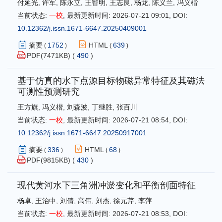
付延光
,
许军
,
陈永立
,
王智明
,
王志良
,
杨龙
,
陈义兰
,
冯义楷
当前状态:
一校
,
最新更新时间:
2026-07-21 09:01
,
DOI:
10.12362/j.issn.1671-6647.20250409001
摘要
1752
HTML
639
(
)
(
)
PDF(
7471
KB) (
490
)
基于仿真的水下点源目标物磁异常特征及其磁法
可测性预测研究
王方旗
,
冯义楷
,
刘森波
,
丁继胜
,
张百川
当前状态:
一校
,
最新更新时间:
2026-07-21 08:54
,
DOI:
10.12362/j.issn.1671-6647.20250917001
摘要
336
HTML
68
(
)
(
)
PDF(
9815
KB) (
430
)
现代黄河水下三角洲冲淤变化和平衡剖面特征
杨卓
,
王治中
,
刘倩
,
高伟
,
刘杰
,
徐元芹
,
李萍
当前状态:
一校
,
最新更新时间:
2026-07-21 08:53
,
DOI: