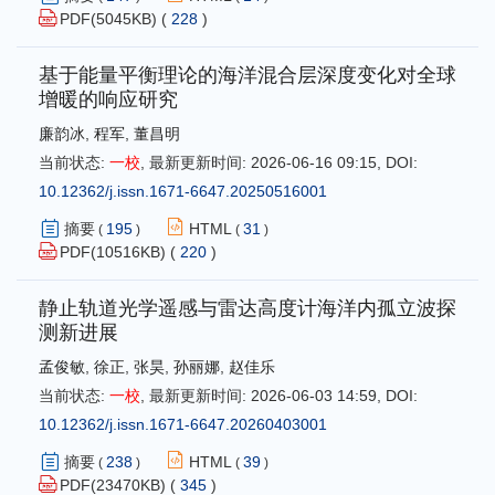
PDF(
5045
KB) (
228
)
基于能量平衡理论的海洋混合层深度变化对全球
增暖的响应研究
廉韵冰
,
程军
,
董昌明
当前状态:
一校
,
最新更新时间:
2026-06-16 09:15
,
DOI:
10.12362/j.issn.1671-6647.20250516001
摘要
195
HTML
31
(
)
(
)
PDF(
10516
KB) (
220
)
静止轨道光学遥感与雷达高度计海洋内孤立波探
测新进展
孟俊敏
,
徐正
,
张昊
,
孙丽娜
,
赵佳乐
当前状态:
一校
,
最新更新时间:
2026-06-03 14:59
,
DOI:
10.12362/j.issn.1671-6647.20260403001
摘要
238
HTML
39
(
)
(
)
PDF(
23470
KB) (
345
)