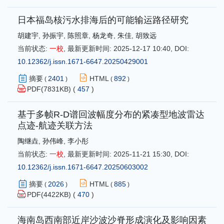
日本福岛核污水排海后的可能输运路径研究
胡建宇
,
孙振宇
,
陈照章
,
杨龙奇
,
朱佳
,
胡致远
当前状态:
一校
,
最新更新时间:
2025-12-17 10:40
,
DOI:
10.12362/j.issn.1671-6647.20250429001
摘要
2401
HTML
892
(
)
(
)
PDF(
7831
KB) (
457
)
基于多帧R-D谱回波幅度分布的紧凑型地波雷达
点迹-航迹关联方法
陶继垚
,
孙伟峰
,
李小彤
当前状态:
一校
,
最新更新时间:
2025-11-21 15:30
,
DOI:
10.12362/j.issn.1671-6647.20250603002
摘要
2026
HTML
885
(
)
(
)
PDF(
4422
KB) (
470
)
海南岛西南部近岸沙波沙脊形成演化及影响因素