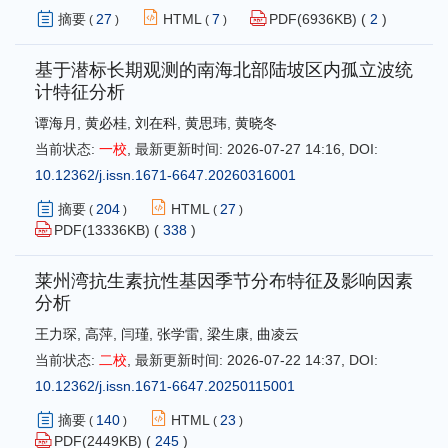
摘要
27
HTML
7
PDF(
6936
KB) (
2
)
(
)
(
)
基于潜标长期观测的南海北部陆坡区内孤立波统
计特征分析
谭海月
,
黄必桂
,
刘在科
,
黄思玮
,
黄晓冬
当前状态:
一校
,
最新更新时间:
2026-07-27 14:16
,
DOI:
10.12362/j.issn.1671-6647.20260316001
摘要
204
HTML
27
(
)
(
)
PDF(
13336
KB) (
338
)
莱州湾抗生素抗性基因季节分布特征及影响因素
分析
王力琛
,
高萍
,
闫瑾
,
张学雷
,
梁生康
,
曲凌云
当前状态:
二校
,
最新更新时间:
2026-07-22 14:37
,
DOI:
10.12362/j.issn.1671-6647.20250115001
摘要
140
HTML
23
(
)
(
)
PDF(
2449
KB) (
245
)