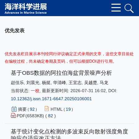
优先发表
优先发表栏目展示本刊经同行评议确定正式录用的文章，这些文章目前处
在编校过程，尚未确定卷期及页码，但可以根据DOI进行引用。
基于OBS数据的阿拉伯海盆背景噪声分析
赵佳乐
,
刘晨光
,
杨挺
,
华清峰
,
王宜志
,
吴越楚
,
马龙
当前状态:
一校
,
最新更新时间:
2026-07-31 16:02
,
DOI:
10.12362/j.issn.1671-6647.20250106001
摘要
92
HTML
19
(
)
(
)
PDF(
6583
KB) (
82
)
基于统计变化点检测的多波束反向散射强度角度
响应自适应改正方法