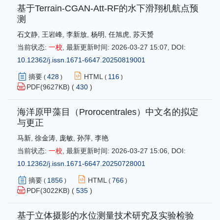
基于Terrain-CGAN-Att-RF的水下滑翔机航点预
测
石文静
,
王岩峰
,
李新放
,
杨明
,
任旭虎
,
苏天赟
当前状态:
一校
,
最新更新时间:
2026-03-27 15:07
,
DOI:
10.12362/j.issn.1671-6647.20250819001
摘要
428
HTML
116
(
)
(
)
PDF(
9627
KB) (
430
)
海洋原甲藻目（Prorocentrales）中文名的拟定
与更正
马新
,
徐金涛
,
庞敏
,
孙萍
,
李艳
当前状态:
一校
,
最新更新时间:
2026-03-27 15:06
,
DOI:
10.12362/j.issn.1671-6647.20250728001
摘要
1856
HTML
766
(
)
(
)
PDF(
3022
KB) (
535
)
基于立体摄影的水位测量技术研究及实验检验