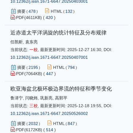
10.12362/j.issn.1671-6647.20250403001
摘要
478
HTML
132
(
)
(
)
PDF(
4611
KB) (
420
)
近赤道太平洋涡旋的统计特征及分布规律
任凯昕
,
袁东亮
当前状态:
一校
,
最新更新时间:
2025-12-27 16:30
,
DOI:
10.12362/j.issn.1671-6647.20250407001
摘要
2195
HTML
794
(
)
(
)
PDF(
7064
KB) (
447
)
欧亚海盆北极环极边界流的特征和季节变化
鲁泽宁
,
闫晓炜
,
巩新亮
,
高郭平
当前状态:
三校
,
最新更新时间:
2025-12-18 19:55
,
DOI:
10.12362/j.issn.1671-6647.20250526002
摘要
2032
HTML
847
(
)
(
)
PDF(
6172
KB) (
514
)