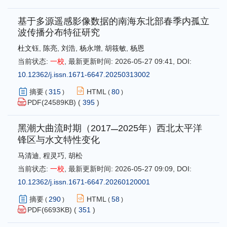
基于多源遥感影像数据的南海东北部春季内孤立
波传播分布特征研究
杜文钰
,
陈亮
,
刘浩
,
杨永增
,
胡筱敏
,
杨恩
当前状态:
一校
,
最新更新时间:
2026-05-27 09:41
,
DOI:
10.12362/j.issn.1671-6647.20250313002
摘要
315
HTML
80
(
)
(
)
PDF(
24589
KB) (
395
)
黑潮大曲流时期（2017
2025年）西北太平洋
—
锋区与水文特性变化
马清迪
,
程灵巧
,
胡松
当前状态:
一校
,
最新更新时间:
2026-05-27 09:09
,
DOI:
10.12362/j.issn.1671-6647.20260120001
摘要
290
HTML
58
(
)
(
)
PDF(
6693
KB) (
351
)