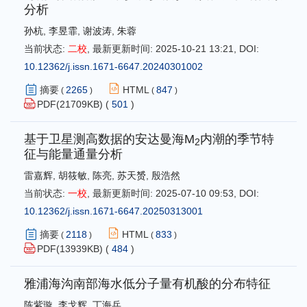
分析
孙杭
,
李昱霏
,
谢波涛
,
朱蓉
当前状态:
二校
,
最新更新时间:
2025-10-21 13:21
,
DOI:
10.12362/j.issn.1671-6647.20240301002
摘要
2265
HTML
847
(
)
(
)
PDF(
21709
KB) (
501
)
基于卫星测高数据的安达曼海M
内潮的季节特
2
征与能量通量分析
雷嘉辉
,
胡筱敏
,
陈亮
,
苏天赟
,
殷浩然
当前状态:
一校
,
最新更新时间:
2025-07-10 09:53
,
DOI:
10.12362/j.issn.1671-6647.20250313001
摘要
2118
HTML
833
(
)
(
)
PDF(
13939
KB) (
484
)
雅浦海沟南部海水低分子量有机酸的分布特征
陈紫璇
,
李戈辉
,
丁海兵