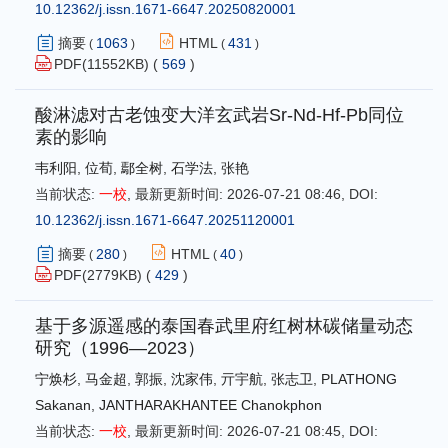
10.12362/j.issn.1671-6647.20250820001
摘要
1063
HTML
431
(
)
(
)
PDF(
11552
KB) (
569
)
酸淋滤对古老蚀变大洋玄武岩Sr-Nd-Hf-Pb同位
素的影响
韦利阳
,
位荀
,
鄢全树
,
石学法
,
张艳
当前状态:
一校
,
最新更新时间:
2026-07-21 08:46
,
DOI:
10.12362/j.issn.1671-6647.20251120001
摘要
280
HTML
40
(
)
(
)
PDF(
2779
KB) (
429
)
基于多源遥感的泰国春武里府红树林碳储量动态
研究（1996—2023）
宁焕杉
,
马金超
,
郭振
,
沈家伟
,
亓宇航
,
张志卫
,
PLATHONG
Sakanan
,
JANTHARAKHANTEE Chanokphon
当前状态:
一校
,
最新更新时间:
2026-07-21 08:45
,
DOI: