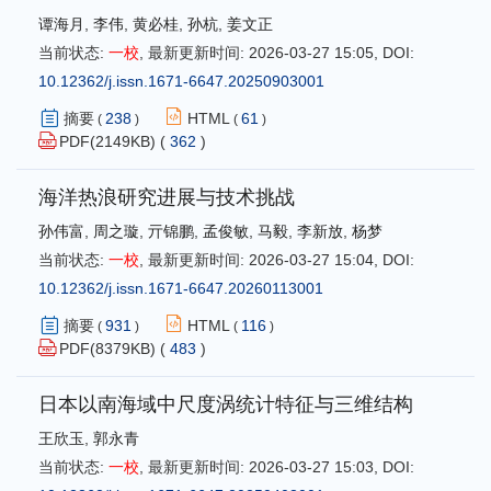
谭海月
,
李伟
,
黄必桂
,
孙杭
,
姜文正
当前状态:
一校
,
最新更新时间:
2026-03-27 15:05
,
DOI:
10.12362/j.issn.1671-6647.20250903001
摘要
238
HTML
61
(
)
(
)
PDF(
2149
KB) (
362
)
海洋热浪研究进展与技术挑战
孙伟富
,
周之璇
,
亓锦鹏
,
孟俊敏
,
马毅
,
李新放
,
杨梦
当前状态:
一校
,
最新更新时间:
2026-03-27 15:04
,
DOI:
10.12362/j.issn.1671-6647.20260113001
摘要
931
HTML
116
(
)
(
)
PDF(
8379
KB) (
483
)
日本以南海域中尺度涡统计特征与三维结构
王欣玉
,
郭永青
当前状态:
一校
,
最新更新时间:
2026-03-27 15:03
,
DOI: