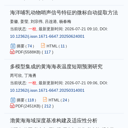
海洋哺乳动物哨声信号特征的微标自动提取方法
姜徽
,
姜莹
,
刘宗伟
,
吕连港
,
杨春梅
当前状态:
一校
,
最新更新时间:
2026-07-21 09:10
,
DOI:
10.12362/j.issn.1671-6647.20250624001
摘要
74
HTML
11
(
)
(
)
PDF(
5588
KB) (
117
)
多模型集成的黄海海表温度短期预测研究
芮可欣
,
丁海勇
当前状态:
一校
,
最新更新时间:
2026-07-21 09:06
,
DOI:
10.12362/j.issn.1671-6647.20250314001
摘要
118
HTML
24
(
)
(
)
PDF(
2451
KB) (
212
)
渤黄海海域深度基准构建及适应性分析