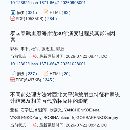
10.12362/j.issn.1671-6647.20260905001
摘要
321
HTML
83
(
)
(
)
PDF(
10535
KB) (
284
)
泰国春武里府海岸近30年演变过程及其影响因
素
郭林
,
李平
,
杜军
,
张志卫
,
郭振
当前状态:
一校
,
最新更新时间:
2026-07-21 08:44
,
DOI:
10.12362/j.issn.1671-6647.20251028001
摘要
237
HTML
20
(
)
(
)
PDF(
6497
KB) (
345
)
不同前处理方法对西北太平洋放射虫特征种属统
计结果及相关替代指标应用的影响
董智
,
石学法
,
邹建军
,
刘焱光
,
YANCHENKOElena
,
VASILENKOYuriy
,
BOSINAleksandr
,
GORBARENKOSergey
当前状态:
一校
,
最新更新时间:
2026-07-21 08:42
,
DOI: