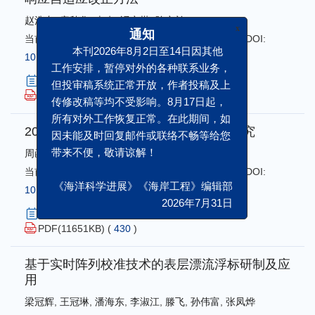
赵浩东
,
唐秋华
,
李杰
,
冯义楷
,
陈义兰
当前状态:
一校
,
最新更新时间:
2026-07-31 16:01
,
DOI:
10.12362/j.issn.1671-6647.20260120002
x
通知
摘要
207
HTML
19
本刊2026年8月2日至14日因其他
(
)
(
)
PDF(
5520
KB) (
330
)
工作安排，暂停对外的各种联系业务，
但投审稿系统正常开放，作者投稿及上
2023年秋季孟加拉湾北部强降水机制研究
传修改稿等均不受影响。8月17日起，
所有对外工作恢复正常。在此期间，如
周函稷
,
段永亮
,
刘宝超
,
刘琳
因未能及时回复邮件或联络不畅等给您
当前状态:
一校
,
最新更新时间:
2026-07-30 08:53
,
DOI:
带来不便，敬请谅解！
10.12362/j.issn.1671-6647.20250617001
摘要
333
HTML
85
(
)
(
)
《海洋科学进展》《海岸工程》编辑部
PDF(
11651
KB) (
430
)
2026年7月31日
基于实时阵列校准技术的表层漂流浮标研制及应
用
梁冠辉
,
王冠琳
,
潘海东
,
李淑江
,
滕飞
,
孙伟富
,
张凤烨