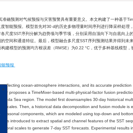
准确预测对气候预报与灾害预警具有重要意义。本文构建了一种基于TimeM
尺度智能预报。模型首先对30 d的历史多物理量时间序列进行降采样处理
对各尺度SST序列分解为趋势项与季节项，分别采用自顶向下与自底向上
SST序列的空间和通道特征。最后，模型融合多尺度SST序列预测结果并得到未来7
建模型的预测均方根误差（RMSE）为0.22 °C，优于多种基线模型，
智能预报
reflecting ocean-atmosphere interactions, and its accurate prediction i
 paper proposes a TimeMixer-based multi-physical-factor fusion predicti
x
he Banda Sea region. The model first downsamples 30-day historical mult
因其他
ral scales. Then, a historical data decomposition and fusion module is
业务，
and seasonal components, which are modeled using top-down and botto
稿及上
ock is introduced to extract spatial and channel features of the SST se
日起，
temporal scales to generate 7-day SST forecasts. Experimental results i