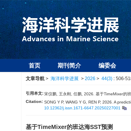
首页
期刊简介
编委会
文章导航
>
海洋科学进展
>
2026
>
44(3)
: 506-51
引用本文:
宋仪鹏, 王永刚, 任鹏, 2026. 基于TimeMixer的班
Citation:
SONG Y P, WANG Y G, REN P, 2026. A predictio
10.12362/j.issn.1671-6647.20250227001
基于TimeMixer的班达海SST预测