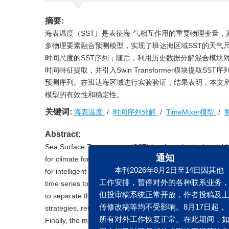
摘要:
海表温度（SST）是表征海-气相互作用的重要物理变量，其
多物理要素融合预测模型，实现了班达海区域SST的天气
时间尺度的SST序列；随后，利用历史数据分解混合模块
时间特征提取，并引入Swin Transformer模块提取
预测序列。在班达海区域进行实验验证，结果表明，本文所构
模型的有效性和稳定性。
关键词:
海表温度
/
时间序列分解
/
TimeMixer模型
/
Abstract:
Sea Surface Temperature (SST) is a key physical variable 
for climate forecasting and disaster early warning. This
通知
for intelligent SST forecasting at the weather scale in t
本刊2026年8月2日至14日
time series to capture SST sequences at different tempo
工作安排，暂停对外的各种联系
to separate the multi-scale SST sequences into trend 
但投审稿系统正常开放，作者投
strategies, respectively. Meanwhile, Swin Transformer bl
传修改稿等均不受影响。8月17
Finally, the model fuses the predictions across multiple 