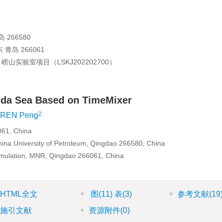
266580
岛 266061
；崂山实验室项目（
LSKJ202202700
）
anda Sea Based on TimeMixer
2
REN Peng
061, China
ina University of Petroleum, Qingdao 266580, China
imulation, MNR, Qingdao 266061, China
HTML全文
图
(11)
表
(3)
参考文献
(19
施引文献
资源附件
(0)