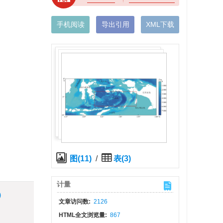
手机阅读
导出引用
XML下载
图(11)
/
表(3)
计量
)
文章访问数:
2126
HTML全文浏览量:
867