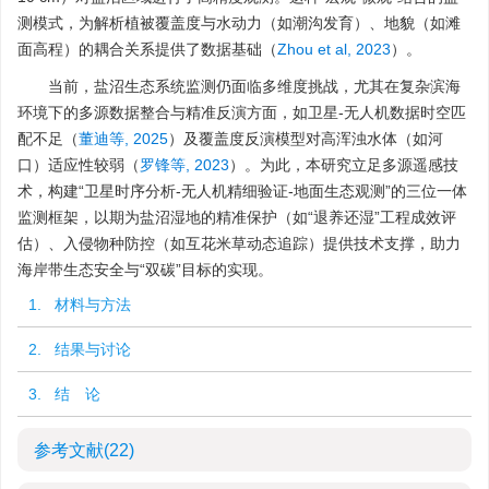
测模式，为解析植被覆盖度与水动力（如潮沟发育）、地貌（如滩
面高程）的耦合关系提供了数据基础（
Zhou et al, 2023
）。
当前，盐沼生态系统监测仍面临多维度挑战，尤其在复杂滨海
环境下的多源数据整合与精准反演方面，如卫星-无人机数据时空匹
配不足（
董迪等, 2025
）及覆盖度反演模型对高浑浊水体（如河
口）适应性较弱（
罗锋等, 2023
）。为此，本研究立足多源遥感技
术，构建“卫星时序分析-无人机精细验证-地面生态观测”的三位一体
监测框架，以期为盐沼湿地的精准保护（如“退养还湿”工程成效评
估）、入侵物种防控（如互花米草动态追踪）提供技术支撑，助力
海岸带生态安全与“双碳”目标的实现。
1. 材料与方法
2. 结果与讨论
3. 结 论
参考文献
(22)