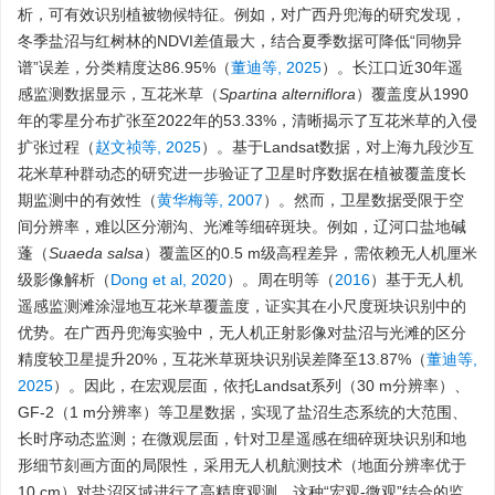
析，可有效识别植被物候特征。例如，对广西丹兜海的研究发现，
冬季盐沼与红树林的NDVI差值最大，结合夏季数据可降低“同物异
谱”误差，分类精度达86.95%（
董迪等, 2025
）。长江口近30年遥
感监测数据显示，互花米草（
Spartina alterniflora
）覆盖度从1990
年的零星分布扩张至2022年的53.33%，清晰揭示了互花米草的入侵
扩张过程（
赵文祯等, 2025
）。基于Landsat数据，对上海九段沙互
花米草种群动态的研究进一步验证了卫星时序数据在植被覆盖度长
期监测中的有效性（
黄华梅等, 2007
）。然而，卫星数据受限于空
间分辨率，难以区分潮沟、光滩等细碎斑块。例如，辽河口盐地碱
蓬（
Suaeda salsa
）覆盖区的0.5 m级高程差异，需依赖无人机厘米
级影像解析（
Dong et al, 2020
）。周在明等（
2016
）基于无人机
遥感监测滩涂湿地互花米草覆盖度，证实其在小尺度斑块识别中的
优势。在广西丹兜海实验中，无人机正射影像对盐沼与光滩的区分
精度较卫星提升20%，互花米草斑块识别误差降至13.87%（
董迪等,
2025
）。因此，在宏观层面，依托Landsat系列（30 m分辨率）、
GF-2（1 m分辨率）等卫星数据，实现了盐沼生态系统的大范围、
长时序动态监测；在微观层面，针对卫星遥感在细碎斑块识别和地
形细节刻画方面的局限性，采用无人机航测技术（地面分辨率优于
10 cm）对盐沼区域进行了高精度观测。这种“宏观-微观”结合的监