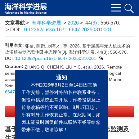
文章导航
>
海洋科学进展
>
2026
>
44(3)
: 556-570.
> DOI:
10.12362/j.issn.1671-6647.20250310001
引用本文:
张蒨, 陈衎, 刘有才, 等, 2026. 基于遥感与无人机技术的
盐沼植被动态监测及生态评估[J]. 海洋科学进展, 44(3): 556-570.
DOI:
10.12362/j.issn.1671-6647.20250310001
Citation:
ZHANG Q, CHEN K, LIU Y C, et al, 2026. Remote
sensing and UAV-based dynamic monitoring and ecological
assessment of salt marsh vegetation[J]. Advances in Marine
x
通知
Science, 44(3): 556-570.
DOI:
10.12362/j.issn.1671-
本刊2026年8月2日至14日因其他
6647.20250310001
工作安排，暂停对外的各种联系业务，
但投审稿系统正常开放，作者投稿及上
PDF下载
传修改稿等均不受影响。8月17日起，
(5058 KB)
所有对外工作恢复正常。在此期间，如
因未能及时回复邮件或联络不畅等给您
基于遥感与无人机技术的盐沼植被动态监测及
带来不便，敬请谅解！
生态评估