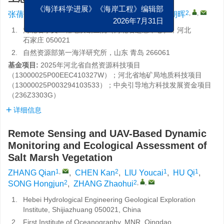
1
,
2
1
1
2
2
,
,
张蒨
,
陈衎
,
刘有才
,
胡琦
,
宋洪军
,
张朝晖
《海洋科学进展》《海岸工程》编辑部
2026年7月31日
1.
河北省水文工程地质勘查院（河北省遥感中心），河北
石家庄 050021
2.
自然资源部第一海洋研究所，山东 青岛 266061
基金项目:
2025年河北省自然资源科技项目
（
13000025P00EEC410327W
）；河北省地矿局地质科技项目
（
13000025P003294103533
）；中央引导地方科技发展资金项目
（
236Z3303G
）
详细信息
Remote Sensing and UAV-Based Dynamic
Monitoring and Ecological Assessment of
Salt Marsh Vegetation
1
,
2
1
1
ZHANG Qian
,
CHEN Kan
,
LIU Youcai
,
HU Qi
,
2
2
,
,
SONG Hongjun
,
ZHANG Zhaohui
1.
Hebei Hydrological Engineering Geological Exploration
Institute, Shijiazhuang 050021, China
2.
First Institute of Oceanography, MNR, Qingdao