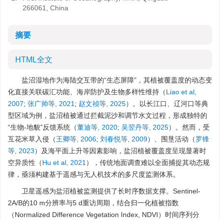
266061, China
摘要
HTML全文
盐沼湿地作为海陆交互带的“生态屏障”，其植被覆盖度的动态变
化直接关联碳汇功能、海岸防护及生物多样性维持（
Liao et al,
2007
;
张广帅等, 2021
;
赵文祯等, 2025
）。以长江口、辽河口等典
型区域为例，盐沼植被通过拦截泥沙和调节水文过程，形成独特的
“生物-地貌”反馈系统（
董迪等, 2020
;
吴翌丹等, 2025
）。然而，受
互花米草入侵（
王卿等, 2006
;
刘春悦等, 2009
）、围垦活动（
罗锋
等, 2023
）及海平面上升等因素影响，盐沼植被覆盖度呈现显著时
空异质性（
Hu et al, 2021
），传统地面调查难以全面捕捉其动态规
律，亟须构建基于遥感与无人机技术的多尺度监测体系。
卫星遥感为盐沼植被监测提供了长时序数据支撑。Sentinel-
2A/B的10 m分辨率与5 d重访周期，结合归一化植被指数
（Normalized Difference Vegetation Index, NDVI）时间序列分